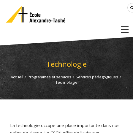
Technologie
Accueil
/
Programmes et services
/
Services pédagogiques
/
Technologie
La technologie occupe une place importante dans nos
salles de classe. Le CSCN offre de l’aide aux