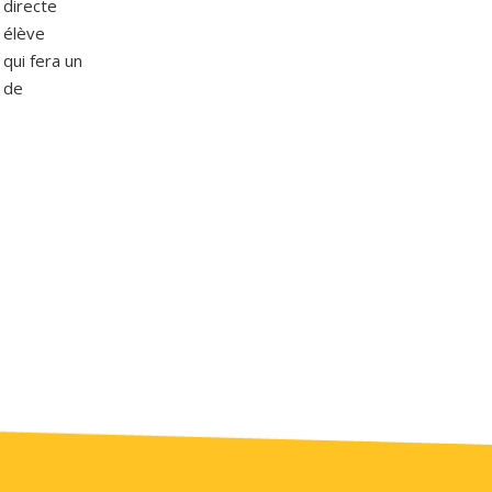
 directe
 élève
 qui fera un
s de